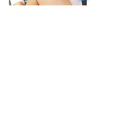
Physiotherapie
Ein wesentlicher Baustein der
schmerztherapeutischen Behandlung ist
Bewegung und gezieltes muskuläres
Training
... weiterlesen
Enstpannungsverfahren
Heute sind Entspannungsverfahren aus