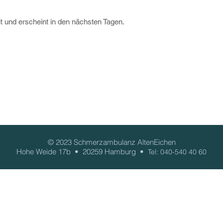
it und erscheint in den nächsten Tagen.
© 2023 Schmerzambulanz AltenEichen
Hohe Weide 17b • 20259 Hamburg •
Tel: 040-540 40 60