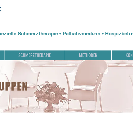
pezielle Schmerztherapie • Palliativmedizin • Hospizbet
SCHMERZTHERAPIE
METHODEN
KON
RUPPEN